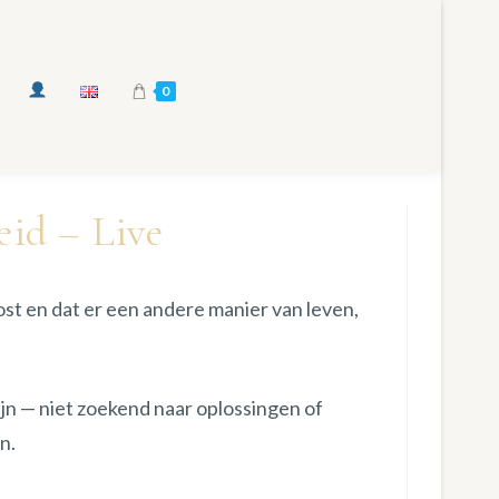
0
id – Live
st en dat er een andere manier van leven,
ijn — niet zoekend naar oplossingen of
n.