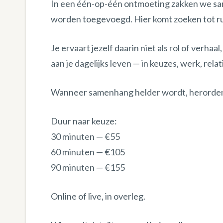
In een één-op-één ontmoeting zakken we same
worden toegevoegd. Hier komt zoeken tot rus
Je ervaart jezelf daarin niet als rol of verha
aan je dagelijks leven — in keuzes, werk, rel
Wanneer samenhang helder wordt, herordent 
Duur naar keuze:
30 minuten — €55
60 minuten — €105
90 minuten — €155
Online of live, in overleg.